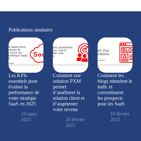
Publications similaires
Les KPIs
Comment une
Comment les
essentiels pour
solution PXM
blogs stimulent le
évaluer la
permet
trafic et
performance de
d’améliorer la
convertissent
votre stratégie
relation client et
les prospects
SaaS en 2025
d’augmenter
pour les SaaS
votre revenu
10 mars
10 février
2025
26 février
2025
2025